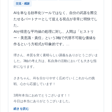
交流・感謝
AIを単なる効率化ツールではなく、自分の武器を際立
たせるパートナーとして捉える視点が非常に明快でし
た。
AIが得意な平均値の処理に対し、人間は「ヒストリ
ー・美意識・責任」という3軸で代替不可能な価値を
作るという方程式が印象的です。
判断と責任は人間が担い、作業をAIに委ねるという境
堺さん、本質を突く素晴らしい講義をありがとうございま
界線を守ることで、より本質的な活動に集中できると
した。3軸の考え方は、私自身の活動においても大きな指
いう指針を得られる、非常に気づきの多い内容でし
針になります。
た。
さきちゃん、AIを分かりやすく広めていくこれからの挑
戦、心から応援しています！
3周年本当におめでとうございます！！
今日は本当にありがとうございました。
続きを読む