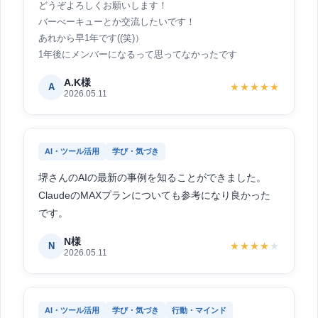
どうぞよろしくお願いします！
バーべーキューとか交流したいです！
あれから早1年です((笑)）
1年後にメンバーになるって思ってなかったです
A.K様
A
★★★★★
2026.05.11
AI・ツール活用
学び・気づき
堺さんのAIの最新の事例を知ることができました。
ClaudeのMAXプランについても参考になり良かった
です。
N様
N
★★★★
★
2026.05.11
AI・ツール活用
学び・気づき
行動・マインド