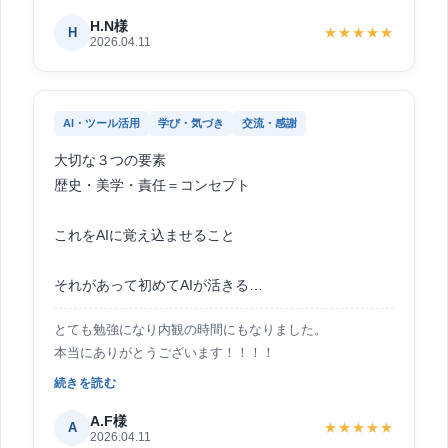
H.N様
H
★★★★★
2026.04.11
AI・ツール活用
学び・気づき
交流・感謝
大切な３つの要素
歴史・美学・責任＝コンセプト
これをAIに覚え込ませること
それがあって初めてAIが活きる
とても勉強になり内観の時間にもなりました。
そして決断は人間がすること。
本当にありがとうございます！！！！
続きを読む
今までAI使ってもなんだかうまくいかないなーコレジ
ャナイ感が強い時は
A.F様
A
★★★★★
この３つがぼやけていたなと気づきました。
2026.04.11