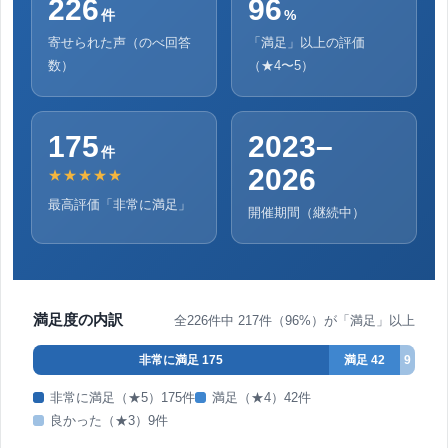
226
96
件
%
寄せられた声（のべ回答
「満足」以上の評価
数）
（★4〜5）
175
2023–
件
2026
★★★★★
最高評価「非常に満足」
開催期間（継続中）
満足度の内訳
全226件中 217件（96%）が「満足」以上
非常に満足 175
満足 42
9
非常に満足（★5）175件
満足（★4）42件
良かった（★3）9件