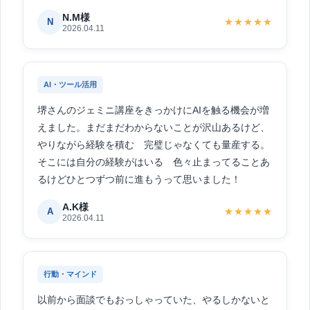
N.M様
N
★★★★★
2026.04.11
AI・ツール活用
堺さんのジェミニ講座をきっかけにAIを触る機会が増
えました。まだまだわからないことが沢山あるけど、
やりながら経験を積む 完璧じゃなくても量産する。
そこには自分の経験がはいる 色々止まってることあ
るけどひとつずつ前に進もうって思いました！
A.K様
A
★★★★★
2026.04.11
行動・マインド
以前から面談でもおっしゃっていた、やるしかないと