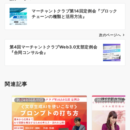
投
マーチャントクラブ第14回定例会『ブロック
稿
チェーンの種類と活用方法』
ナ
ビ
ゲ
次のページへ
ー
第4回マーチャントクラブWeb3.0支部定例会
シ
『合同コンサル会』
ョ
ン
関連記事
2024年10月11日
2024年8月16日